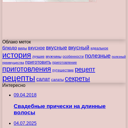
Облако меток
вкусные
вкусный
блюдо
вкусное
виды
идеальное
история
полезные
мужчины
лучшие
особенности
полезный
приготовить
преимущества
приготовление
приготовления
рецепт
путешествие
рецепты
секреты
салат
салаты
Интересно
09.04.2018
Свадебные прически на длинные
волосы
04.07.2025