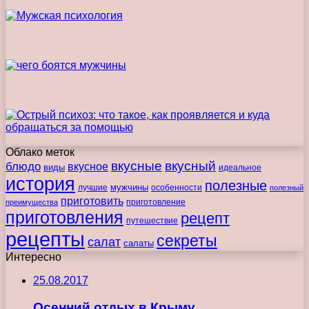
Облако меток
вкусные
вкусный
блюдо
вкусное
виды
идеальное
история
полезные
мужчины
лучшие
особенности
полезный
приготовить
преимущества
приготовление
приготовления
рецепт
путешествие
рецепты
секреты
салат
салаты
Интересно
25.08.2017
Осенний отдых в Крыму