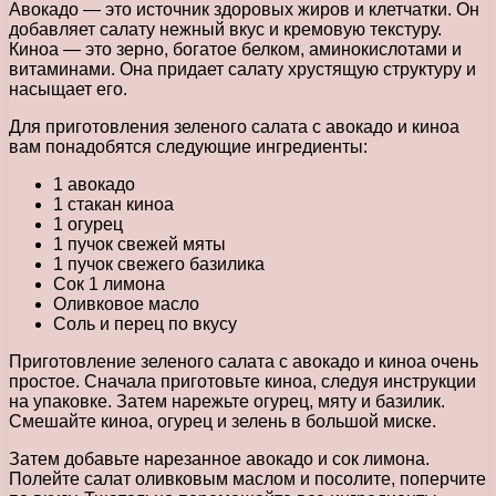
Авокадо — это источник здоровых жиров и клетчатки. Он
добавляет салату нежный вкус и кремовую текстуру.
Киноа — это зерно, богатое белком, аминокислотами и
витаминами. Она придает салату хрустящую структуру и
насыщает его.
Для приготовления зеленого салата с авокадо и киноа
вам понадобятся следующие ингредиенты:
1 авокадо
1 стакан киноа
1 огурец
1 пучок свежей мяты
1 пучок свежего базилика
Сок 1 лимона
Оливковое масло
Соль и перец по вкусу
Приготовление зеленого салата с авокадо и киноа очень
простое. Сначала приготовьте киноа, следуя инструкции
на упаковке. Затем нарежьте огурец, мяту и базилик.
Смешайте киноа, огурец и зелень в большой миске.
Затем добавьте нарезанное авокадо и сок лимона.
Полейте салат оливковым маслом и посолите, поперчите