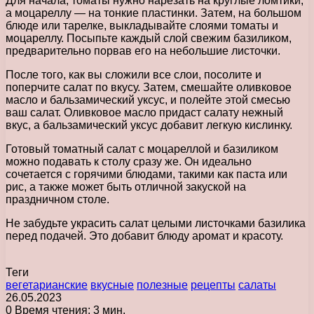
Для начала, томаты нужно нарезать на круглые ломтики,
а моцареллу — на тонкие пластинки. Затем, на большом
блюде или тарелке, выкладывайте слоями томаты и
моцареллу. Посыпьте каждый слой свежим базиликом,
предварительно порвав его на небольшие листочки.
После того, как вы сложили все слои, посолите и
поперчите салат по вкусу. Затем, смешайте оливковое
масло и бальзамический уксус, и полейте этой смесью
ваш салат. Оливковое масло придаст салату нежный
вкус, а бальзамический уксус добавит легкую кислинку.
Готовый томатный салат с моцареллой и базиликом
можно подавать к столу сразу же. Он идеально
сочетается с горячими блюдами, такими как паста или
рис, а также может быть отличной закуской на
праздничном столе.
Не забудьте украсить салат целыми листочками базилика
перед подачей. Это добавит блюду аромат и красоту.
Теги
вегетарианские
вкусные
полезные
рецепты
салаты
26.05.2023
0
Время чтения: 3 мин.