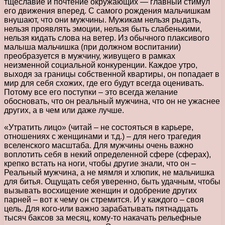
тщеславие и почтение окружающих — главный стимул
его движения вперед. С самого рождения мальчишкам
внушают, что они мужчины. Мужикам нельзя рыдать,
нельзя проявлять эмоции, нельзя быть слабенькими,
нельзя кидать слова на ветер. Из обычного плаксивого
малыша мальчишка (при должном воспитании)
преобразуется в мужчину, живущего в рамках
неизменной социальной конкуренции. Каждое утро,
выходя за границы собственной квартиры, он попадает в
мир для себя схожих, где его будут всегда оценивать.
Потому все его поступки – это всегда желание
обосновать, что он реальный мужчина, что он не ужаснее
других, а в чем или даже лучше.
«Утратить лицо» (читай – не состояться в карьере,
отношениях с женщинами и т.д.) – для него трагедия
вселенского масштаба. Для мужчины очень важно
воплотить себя в некий определенной сфере (сферах),
крепко встать на ноги, чтобы другие знали, что он –
Реальный мужчина, а не мямля и хлюпик, не мальчишка
для битья. Ощущать себя уверенно, быть удачным, чтобы
вызывать восхищение женщин и одобрение других
парней – вот к чему он стремится. И у каждого – своя
цель. Для кого-или важно зарабатывать пятнадцать
тысяч баксов за месяц, кому-то накачать рельефные