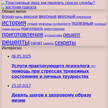
Облако меток
вкусные
вкусный
блюдо
вкусное
виды
идеальное
история
полезные
мужчины
лучшие
особенности
полезный
приготовить
преимущества
приготовление
приготовления
рецепт
путешествие
рецепты
секреты
салат
салаты
Интересно
06.05.2025
Услуги практикующего психолога —
помощь при стрессах тревожных
состояниях и личных трудностях
25.10.2017
Девять шагов к здоровому образу
жизни