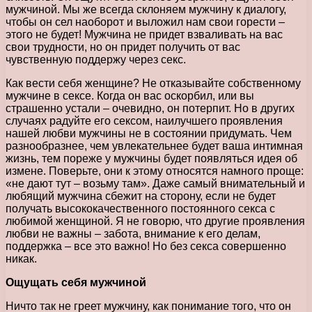
мужчиной. Мы же всегда склоняем мужчину к диалогу,
чтобы он сел наоборот и выложил нам свои горести –
этого не будет! Мужчина не придет взваливать на вас
свои трудности, но он придет получить от вас
чувственную поддержу через секс.
Как вести себя женщине? Не отказывайте собственному
мужчине в сексе. Когда он вас оскорбил, или вы
страшенно устали – очевидно, он потерпит. Но в других
случаях радуйте его сексом, наилучшего проявления
нашей любви мужчины не в состоянии придумать. Чем
разнообразнее, чем увлекательнее будет ваша интимная
жизнь, тем пореже у мужчины будет появляться идея об
измене. Поверьте, они к этому относятся намного проще:
«не дают тут – возьму там». Даже самый внимательный и
любящий мужчина сбежит на сторону, если не будет
получать высококачественного постоянного секса с
любимой женщиной. Я не говорю, что другие проявления
любви не важны – забота, внимание к его делам,
поддержка – все это важно! Но без секса совершенно
никак.
Ощущать себя мужчиной
Ничто так не греет мужчину, как понимание того, что он