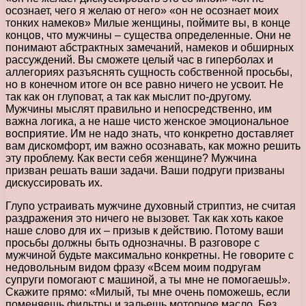
осознает, чего я желаю от него» «он не осознает моих
тонких намеков» Милые женщины, поймите вы, в конце
концов, что мужчины – существа определенные. Они не
понимают абстрактных замечаний, намеков и обширных
рассуждений. Вы сможете целый час в гиперболах и
аллегориях разъяснять сущность собственной просьбы,
но в конечном итоге он все равно ничего не усвоит. Не
так как он глуповат, а так как мыслит по-другому.
Мужчины мыслят правильно и непосредственно, им
важна логика, а не наше чисто женское эмоциональное
восприятие. Им не надо знать, что конкретно доставляет
вам дискомфорт, им важно осознавать, как можно решить
эту проблему. Как вести себя женщине? Мужчина
призван решать ваши задачи. Ваши подруги призваны
дискуссировать их.
Глупо устраивать мужчине духовный стриптиз, не считая
раздражения это ничего не вызовет. Так как хоть какое
наше слово для их – призыв к действию. Потому ваши
просьбы должны быть однозначны. В разговоре с
мужчиной будьте максимально конкретны. Не говорите с
недовольным видом фразу «Всем моим подругам
супруги помогают с машиной, а ты мне не помогаешь!».
Скажите прямо: «Милый, ты мне очень поможешь, если
поменяешь фильтры и зальешь моторное масло. Без