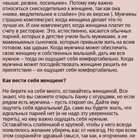
«выше, резвее, посильнее». Потому ему важно
относиться снисходительно к женщине, так как она
«ниже, медлительнее и слабее» (по их версии ). Мужчины
страшно комплексуют, когда женщина делает что-то
лучше их. И они комплексуют, когда женщина платит по
счету в ресторане. Это, естественно, касается обычных
парней, которых в детстве учили быть мужиками, а не
маменькиных сыночков, которые привыкли жить на всем
готовом, как царьки. Когда мужчина может обеспечить
свою женщину и собственных малышей, дать им все
нужное – тогда он ощущает себя комфортабельно. Когда
мужчина может посодействовать женщине решить ее
препятствия – он ощущает себя комфортабельно.
Как вести себя женщине?
Не берите на себя много, оставайтесь женщиной. Все
знают, что вы сможете открыть банку с огурцами, но если
рядом есть мужчина – пусть откроет он. Дайте ему
ощутить себя идеальным! Да, сами вы будете знать, что
идеальных парней нет (и не надо эту уверенность
терять), но ему важно ощущать себя нужным.
Оставайтесь слабенькой и хрупкой, чтобы у него всегда
появлялось желание уберечь вас от невзгод. Но при всем
этом сохраняйте здравый смысл, так как, к огорчению, не