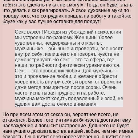
тебя я это сделать никак не смогу!». Тогда он будет знать,
что делать и как реагировать. А свои духовные муки по
поводу того, что сотрудник пришла на работу в такой же
блузе как у вас лучше оставьте для подруг!
Секс важен! Исходя из убеждений психологии
мы устроены по-разному. Женщины более
чувственны, несдержанны и открыты,
мужчины же – обычные интроверты, все носят
внутри себя, излишнего не говорят, чувств не
демонстрируют. Но секс – это та сфера, где
наши потребности фактически уравниваются.
Секс – это проводник любви. Для мужчины –
это и проявление любви, и желание обрести
уверенность внутри себя, и время от времени
даже метод помириться после ссоры. Очень
часто, испытывая трудности на работе,
мужчина может ходить подавленный и злой, не
уделяя вам достаточного внимания.
Но при всем этом от секса он, вероятнее всего, не
откажется. Более того, интимная близость доставит ему
наслаждение и повысит настроение. Для него не будет
наилучшего доказательства вашей любви, чем интимная
близость. Он ощутит себя более уверенно, ощутит себя