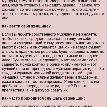
мускулы, кому-то покорить Эверест, кому-то выстроить
дом, родить отпрыска и высадить дерево. Главное, что
сознает и во что верует сам мужчина, что его заслуги –
это его визитная карточка, его уверенность в следующем
дне.
Как вести себя женщине?
Если вы любите собственного мужчину и не желаете,
чтобы в кризис среднего возраста он ощутил себя
полным лузером – дайте ему возможность достигнуть тех
высот, к которым он стремится. Да, он не всегда сумеет
отыскать правильное решение, будет совершать ошибки,
но тыкать мужчину в его недочеты – самое последнее
дело. Лучше его вы не сделаете, а вот его самолюбие
заденете. Ложка критики в бочке комплиментов – вот
лучший вариант преподнести мужчине здравую идею. За
каждым удачным мужчиной всегда стоит любящая
женщина. От нас мужчины желают веры и поддержки,
даже в самые тягостные времена. Ради кого и чего им
пробиваться вперед, если не ради нас? Решать
препятствия, а не дискуссировать их
Как часто приходится слышать от женщин:
«он не желает дискуссировать это со мной» «он не