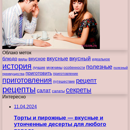
Облако меток
вкусные
вкусный
блюдо
вкусное
виды
идеальное
история
полезные
мужчины
лучшие
особенности
полезный
приготовить
преимущества
приготовление
приготовления
рецепт
путешествие
рецепты
секреты
салат
салаты
Интересно
11.04.2024
Торты и пирожные — вкусные и
утонченные десерты для любого