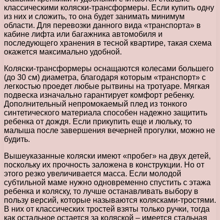
классическими коляски-трансформеры. Если купить одну
из них и сложить, то она будет занимать минимум
области. Для перевозки данного вида «транспорта» в
кабине лифта или багажника автомобиля и
последующего хранения в тесной квартире, такая схема
окажется максимально удобной.
Коляски-трансформеры оснащаются колесами большего
(до 30 см) диаметра, благодаря которым «транспорт» с
легкостью проедет любые рытвины на тротуаре. Мягкая
подвеска изначально гарантирует комфорт ребенку.
Дополнительный непромокаемый плед из тонкого
синтетического материала способен надежно защитить
ребенка от дождя. Если прикупить еще и люльку, то
малыша после завершения вечерней прогулки, можно не
будить.
Вышеуказанные коляски имеют «пробег» на двух детей,
поскольку их прочность заложена в конструкции. Но от
этого резко увеличивается масса. Если молодой
субтильной маме нужно одновременно спустить с этажа
ребенка и коляску, то лучше останавливать выбору в
пользу версий, которые называются колясками-тростями.
В них от классических тростей взяты только ручки, тогда
как остальное остается за коляской – имеется стальная