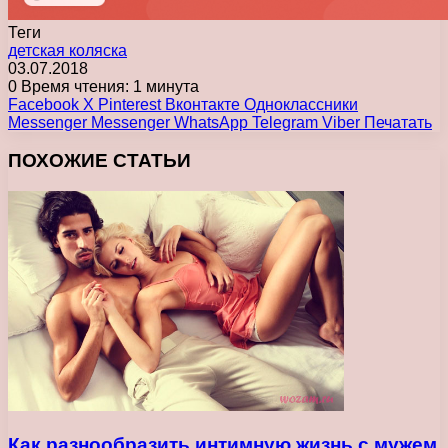
Теги
детская коляска
03.07.2018
0
Время чтения: 1 минута
Facebook
X
Pinterest
Вконтакте
Одноклассники
Messenger
Messenger
WhatsApp
Telegram
Viber
Печатать
ПОХОЖИЕ СТАТЬИ
Как разнообразить интимную жизнь с мужем