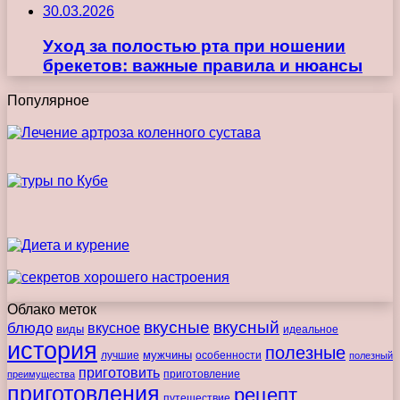
30.03.2026
Уход за полостью рта при ношении
брекетов: важные правила и нюансы
Популярное
Облако меток
вкусные
вкусный
блюдо
вкусное
виды
идеальное
история
полезные
мужчины
лучшие
особенности
полезный
приготовить
преимущества
приготовление
приготовления
рецепт
путешествие