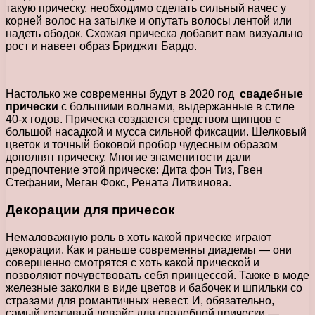
такую прическу, необходимо сделать сильный начес у
корней волос на затылке и опутать волосы лентой или
надеть ободок. Схожая прическа добавит вам визуально
рост и навеет образ Бриджит Бардо.
Настолько же современны будут в 2020 год
свадебные
прически
с большими волнами, выдержанные в стиле
40-х годов. Прическа создается средством щипцов с
большой насадкой и мусса сильной фиксации. Шелковый
цветок и точный боковой пробор чудесным образом
дополнят прическу. Многие знаменитости дали
предпочтение этой прическе: Дита фон Тиз, Гвен
Стефании, Меган Фокс, Рената Литвинова.
Декорации для причесок
Немаловажную роль в хоть какой прическе играют
декорации. Как и раньше современны диадемы — они
совершенно смотрятся с хоть какой прической и
позволяют почувствовать себя принцессой. Также в моде
железные заколки в виде цветов и бабочек и шпильки со
стразами для романтичных невест. И, обязательно,
самый красивый девайс для свадебной прически —