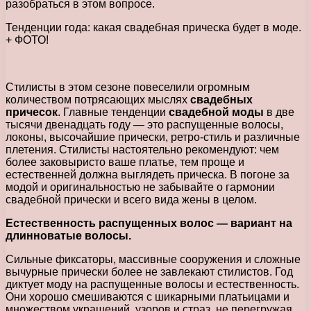
разобраться в этом вопросе.
Тенденции года: какая свадебная прическа будет в моде.
+ ФОТО!
Стилисты в этом сезоне повеселили огромным
количеством потрясающих мыслях
свадебных
причесок
. Главные тенденции
свадебной моды
в две
тысячи двенадцать году — это распущенные волосы,
локоны, высочайшие прически, ретро-стиль и различные
плетения. Стилисты настоятельно рекомендуют: чем
более заковыристо ваше платье, тем проще и
естественней должна выглядеть прическа. В погоне за
модой и оригинальностью не забывайте о гармонии
свадебной прически и всего вида жены в целом.
Естественность распущенных волос — вариант на
длинноватые волосы.
Сильные фиксаторы, массивные сооружения и сложные
вычурные прически более не завлекают стилистов. Год
диктует моду на распущенные волосы и естественность.
Они хорошо смешиваются с шикарными платьицами и
множеством украшений, узоров и страз, не перегружая