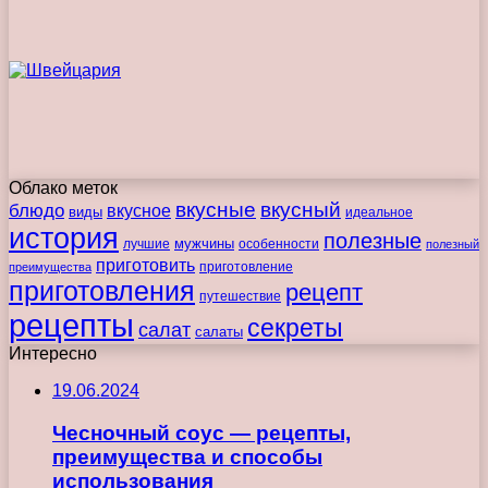
Облако меток
вкусные
вкусный
блюдо
вкусное
виды
идеальное
история
полезные
мужчины
лучшие
особенности
полезный
приготовить
преимущества
приготовление
приготовления
рецепт
путешествие
рецепты
секреты
салат
салаты
Интересно
19.06.2024
Чесночный соус — рецепты,
преимущества и способы
использования