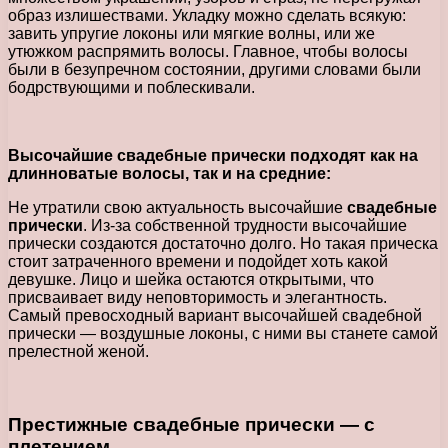
образ излишествами. Укладку можно сделать всякую:
завить упругие локоны или мягкие волны, или же
утюжком распрямить волосы. Главное, чтобы волосы
были в безупречном состоянии, другими словами были
бодрствующими и поблескивали.
Высочайшие свадебные прически подходят как на
длинноватые волосы, так и на средние:
Не утратили свою актуальность высочайшие
свадебные
прически
. Из-за собственной трудности высочайшие
прически создаются достаточно долго. Но такая прическа
стоит затраченного времени и подойдет хоть какой
девушке. Лицо и шейка остаются открытыми, что
присваивает виду неповторимость и элегантность.
Самый превосходный вариант высочайшей свадебной
прически — воздушные локоны, с ними вы станете самой
прелестной женой.
Престижные
свадебные прически
— с
плетением