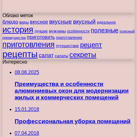
Облако меток
вкусные
вкусный
блюдо
вкусное
виды
идеальное
история
полезные
мужчины
лучшие
особенности
полезный
приготовить
преимущества
приготовление
приготовления
рецепт
путешествие
рецепты
секреты
салат
салаты
Интересно
08.08.2025
Преимущества и особенности
алюминиевых окон для модернизации
жилых и коммерческих помещений
15.01.2018
Профессиональная уборка помещений
07.04.2018