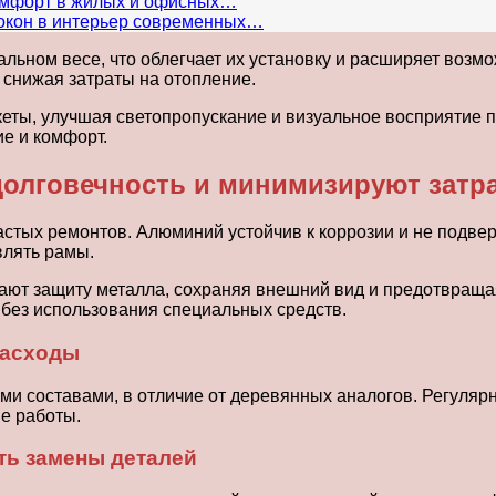
комфорт в жилых и офисных…
окон в интерьер современных…
ьном весе, что облегчает их установку и расширяет возм
 снижая затраты на отопление.
ы, улучшая светопропускание и визуальное восприятие п
е и комфорт.
олговечность и минимизируют затр
частых ремонтов. Алюминий устойчив к коррозии и не подв
влять рамы.
ают защиту металла, сохраняя внешний вид и предотвраща
 без использования специальных средств.
расходы
и составами, в отличие от деревянных аналогов. Регулярн
ые работы.
ть замены деталей