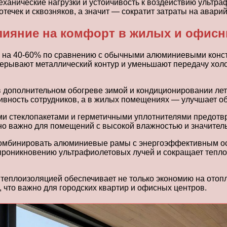
анические нагрузки и устойчивость к воздействию ультраф
течек и сквозняков, а значит — сократит затраты на авари
влияние на комфорт в жилых и офис
на 40-60% по сравнению с обычными алюминиевыми констру
ерывают металлический контур и уменьшают передачу холо
 дополнительном обогреве зимой и кондиционировании лето
ивность сотрудников, а в жилых помещениях — улучшает о
 стеклопакетами и герметичными уплотнителями предотвр
нно важно для помещений с высокой влажностью и значите
комбинировать алюминиевые рамы с энергоэффективным о
проникновению ультрафиолетовых лучей и сокращает тепло
еплоизоляцией обеспечивает не только экономию на отопл
 что важно для городских квартир и офисных центров.