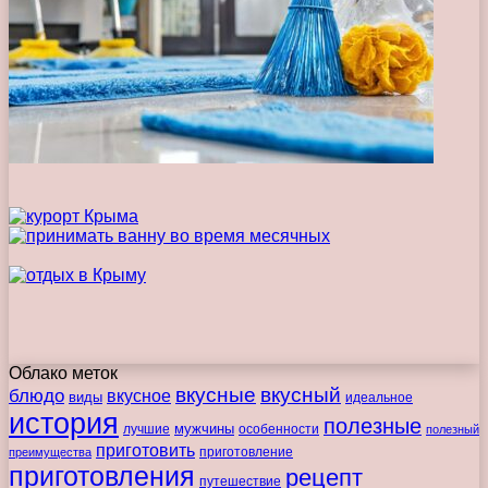
Облако меток
вкусные
вкусный
блюдо
вкусное
виды
идеальное
история
полезные
мужчины
лучшие
особенности
полезный
приготовить
преимущества
приготовление
приготовления
рецепт
путешествие