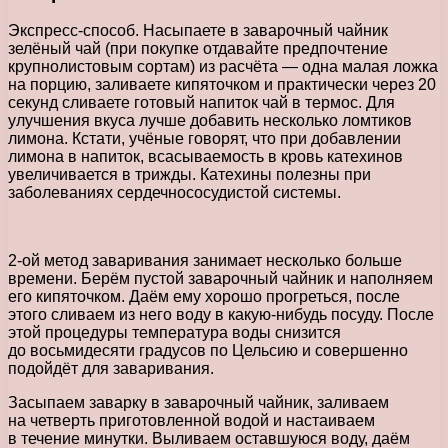
Экспресс-способ. Насыпаете в заварочный чайник
зелёный чай (при покупке отдавайте предпочтение
крупнолистовым сортам) из расчёта — одна малая ложка
на порцию, заливаете кипяточком и практически через 20
секунд сливаете готовый напиток чай в термос. Для
улучшения вкуса лучше добавить несколько ломтиков
лимона. Кстати, учёные говорят, что при добавлении
лимона в напиток, всасываемость в кровь катехинов
увеличивается в трижды. Катехины полезны при
заболеваниях сердечнососудистой системы.
2-ой метод заваривания занимает несколько больше
времени. Берём пустой заварочный чайник и наполняем
его кипяточком. Даём ему хорошо прогреться, после
этого сливаем из него воду в какую-нибудь посуду. После
этой процедуры температура воды снизится
до восьмидесяти градусов по Цельсию и совершенно
подойдёт для заваривания.
Засыпаем заварку в заварочный чайник, заливаем
на четверть приготовленной водой и настаиваем
в течение минутки. Выливаем оставшуюся воду, даём