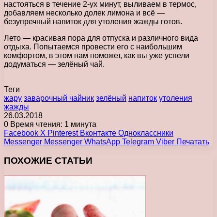
настояться в течение 2-ух минут, выливаем в термос,
добавляем несколько долек лимона и всё —
безупречный напиток для утоления жажды готов.
Лето — красивая пора для отпуска и различного вида
отдыха. Попытаемся провести его с наибольшим
комфортом, в этом нам поможет, как вы уже успели
додуматься — зелёный чай.
Теги
жару
заварочный чайник
зелёный
напиток
утоления
жажды
26.03.2018
0
Время чтения: 1 минута
Facebook
X
Pinterest
Вконтакте
Одноклассники
Messenger
Messenger
WhatsApp
Telegram
Viber
Печатать
ПОХОЖИЕ СТАТЬИ