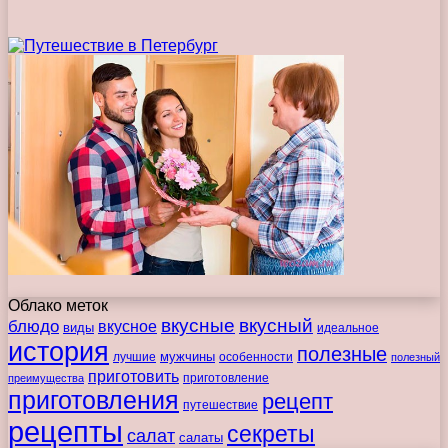
Облако меток
вкусные
вкусный
блюдо
вкусное
виды
идеальное
история
полезные
мужчины
лучшие
особенности
полезный
приготовить
преимущества
приготовление
приготовления
рецепт
путешествие
рецепты
секреты
салат
салаты