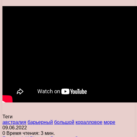
Теги
австралия
барьерный
большой
коралловое
море
09.06.2022
0
Время чтения: 3 мин.