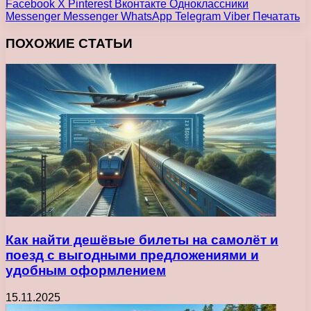
Facebook
X
Pinterest
Вконтакте
Одноклассники
Messenger
Messenger
WhatsApp
Telegram
Viber
Печатать
ПОХОЖИЕ СТАТЬИ
Как найти дешёвые билеты на самолёт и
поезд с выгодными предложениями и
удобным оформлением
15.11.2025