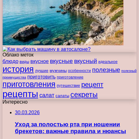
Облако меток
вкусные
вкусный
блюдо
вкусное
виды
идеальное
история
полезные
мужчины
лучшие
особенности
полезный
приготовить
преимущества
приготовление
приготовления
рецепт
путешествие
рецепты
секреты
салат
салаты
Интересно
30.03.2026
Уход за полостью рта при ношении
брекетов: важные правила и нюансы