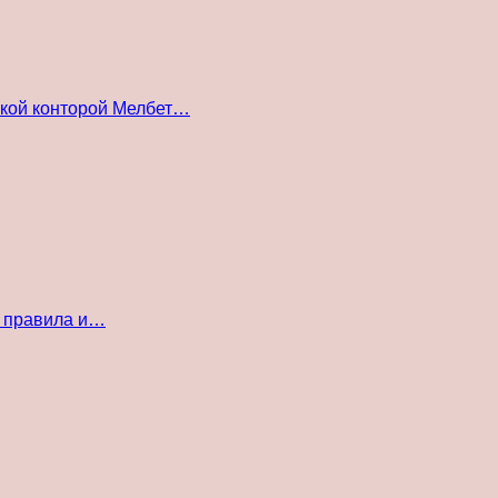
ской конторой Мелбет…
е правила и…