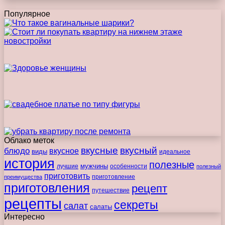
Популярное
Облако меток
вкусные
вкусный
блюдо
вкусное
виды
идеальное
история
полезные
мужчины
лучшие
особенности
полезный
приготовить
преимущества
приготовление
приготовления
рецепт
путешествие
рецепты
секреты
салат
салаты
Интересно