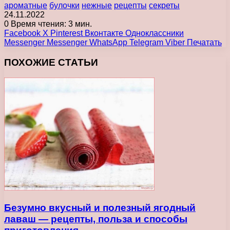
ароматные
булочки
нежные
рецепты
секреты
24.11.2022
0
Время чтения: 3 мин.
Facebook
X
Pinterest
Вконтакте
Одноклассники
Messenger
Messenger
WhatsApp
Telegram
Viber
Печатать
ПОХОЖИЕ СТАТЬИ
Безумно вкусный и полезный ягодный
лаваш — рецепты, польза и способы