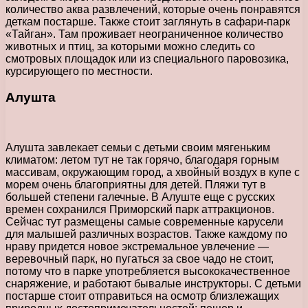
количество аква развлечений, которые очень понравятся
деткам постарше. Также стоит заглянуть в сафари-парк
«Тайган». Там проживает неограниченное количество
животных и птиц, за которыми можно следить со
смотровых площадок или из специального паровозика,
курсирующего по местности.
Алушта
Алушта завлекает семьи с детьми своим мягеньким
климатом: летом тут не так горячо, благодаря горным
массивам, окружающим город, а хвойный воздух в купе с
морем очень благоприятны для детей. Пляжи тут в
большей степени галечные. В Алуште еще с русских
времен сохранился Приморский парк аттракционов.
Сейчас тут размещены самые современные карусели
для малышей различных возрастов. Также каждому по
нраву придется новое экстремальное увлечение —
веревочный парк, но пугаться за свое чадо не стоит,
потому что в парке употребляется высококачественное
снаряжение, и работают бывалые инструкторы. С детьми
постарше стоит отправиться на осмотр близлежащих