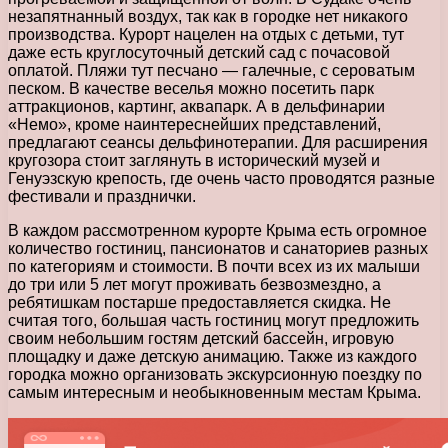
незапятнанный воздух, так как в городке нет никакого
производства. Курорт нацелен на отдых с детьми, тут
даже есть круглосуточный детский сад с почасовой
оплатой. Пляжи тут песчано — галечные, с сероватым
песком. В качестве веселья можно посетить парк
аттракционов, картинг, аквапарк. А в дельфинарии
«Немо», кроме наинтереснейших представлений,
предлагают сеансы дельфинотерапии. Для расширения
кругозора стоит заглянуть в исторический музей и
Генуэзскую крепость, где очень часто проводятся разные
фестивали и празднички.
В каждом рассмотренном курорте Крыма есть огромное
количество гостиниц, пансионатов и санаториев разных
по категориям и стоимости. В почти всех из их малыши
до три или 5 лет могут проживать безвозмездно, а
ребятишкам постарше предоставляется скидка. Не
считая того, большая часть гостиниц могут предложить
своим небольшим гостям детский бассейн, игровую
площадку и даже детскую анимацию. Также из каждого
городка можно организовать экскурсионную поездку по
самым интересным и необыкновенным местам Крыма.