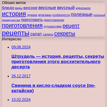
Облако меток
вкусные
вкусный
блюдо
вкусное
виды
идеальное
история
полезные
мужчины
лучшие
особенности
полезный
приготовить
преимущества
приготовление
приготовления
рецепт
путешествие
рецепты
секреты
салат
салаты
Интересно
09.08.2024
Штрудель — история, рецепты, секреты
приготовления этого восхитительного
десерта
26.12.2017
Свинина в кисло-сладком соусе (по-
китайски)
15.02.2024