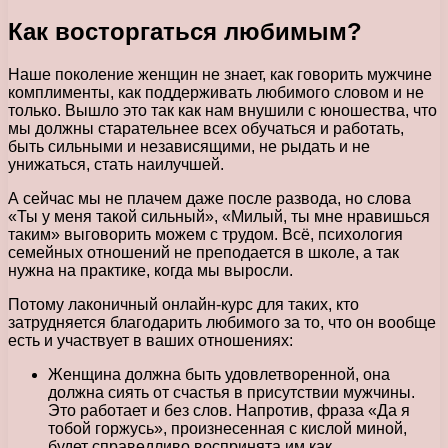
Как восторгаться любимым?
Наше поколение женщин не знает, как говорить мужчине
комплименты, как поддерживать любимого словом и не
только. Вышло это так как нам внушили с юношества, что
мы должны старательнее всех обучаться и работать,
быть сильными и независящими, не рыдать и не
унижаться, стать наилучшей.
А сейчас мы не плачем даже после развода, но слова
«Ты у меня такой сильный», «Милый, ты мне нравишься
таким» выговорить можем с трудом. Всё, психология
семейных отношений не преподается в школе, а так
нужна на практике, когда мы выросли.
Потому лаконичный онлайн-курс для таких, кто
затрудняется благодарить любимого за то, что он вообще
есть и участвует в ваших отношениях:
Женщина должна быть удовлетворенной, она
должна сиять от счастья в присутствии мужчины.
Это работает и без слов. Напротив, фраза «Да я
тобой горжусь», произнесенная с кислой миной,
будет справедливо воспринята им как