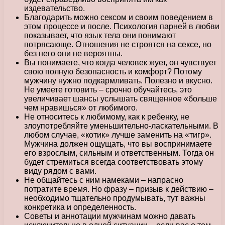
издевательство.
Благодарить можно сексом и своим поведением в
этом процессе и после. Психология парней в любви
показывает, что язык тела они понимают
потрясающе. Отношения не строятся на сексе, но
без него они не вероятны.
Вы понимаете, что когда человек жует, он чувствует
свою полную безопасность и комфорт? Потому
мужчину нужно подкармливать. Полезно и вкусно.
Не умеете готовить – срочно обучайтесь, это
увеличивает шансы услышать священное «больше
чем нравишься» от любимого.
Не относитесь к любимому, как к ребенку, не
злоупотребляйте уменьшительно-ласкательными. В
любом случае, «котик» лучше заменить на «тигр».
Мужчина должен ощущать, что вы воспринимаете
его взрослым, сильным и ответственным. Тогда он
будет стремиться всегда соответствовать этому
виду рядом с вами.
Не общайтесь с ним намеками – напрасно
потратите время. Но фразу – призыв к действию –
необходимо тщательно продумывать, тут важны
конкретика и определенность.
Советы и аннотации мужчинам можно давать