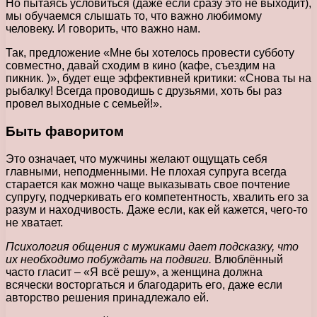
Но пытаясь условиться (даже если сразу это не выходит),
мы обучаемся слышать то, что важно любимому
человеку. И говорить, что важно нам.
Так, предложение «Мне бы хотелось провести субботу
совместно, давай сходим в кино (кафе, съездим на
пикник. )», будет еще эффективней критики: «Снова ты на
рыбалку! Всегда проводишь с друзьями, хоть бы раз
провел выходные с семьей!».
Быть фаворитом
Это означает, что мужчины желают ощущать себя
главными, неподменными. Не плохая супруга всегда
старается как можно чаще выказывать свое почтение
супругу, подчеркивать его компетентность, хвалить его за
разум и находчивость. Даже если, как ей кажется, чего-то
не хватает.
Психология общения с мужиками дает подсказку, что
их необходимо побуждать на подвиги.
Влюблённый
часто гласит – «Я всё решу», а женщина должна
всячески восторгаться и благодарить его, даже если
авторство решения принадлежало ей.