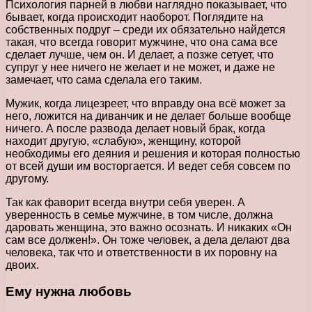
Психология парней в любви наглядно показывает, что
бывает, когда происходит наоборот. Поглядите на
собственных подруг – среди их обязательно найдется
такая, что всегда говорит мужчине, что она сама все
сделает лучше, чем он. И делает, а позже сетует, что
супруг у нее ничего не желает и не может, и даже не
замечает, что сама сделала его таким.
Мужик, когда лицезреет, что вправду она всё может за
него, ложится на диванчик и не делает больше вообще
ничего. А после развода делает новый брак, когда
находит другую, «слабую», женщину, которой
необходимы его деяния и решения и которая полностью
от всей души им восторгается. И ведет себя совсем по
другому.
Так как фаворит всегда внутри себя уверен. А
уверенность в семье мужчине, в том числе, должна
даровать женщина, это важно осознать. И никаких «Он
сам все должен!». Он тоже человек, а дела делают два
человека, так что и ответственности в их поровну на
двоих.
Ему нужна любовь