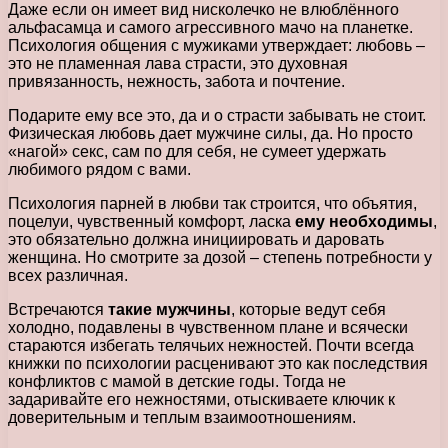
Даже если он имеет вид нисколечко не влюблённого
альфасамца и самого агрессивного мачо на планетке.
Психология общения с мужиками утверждает: любовь –
это не пламенная лава страсти, это духовная
привязанность, нежность, забота и почтение.
Подарите ему все это, да и о страсти забывать не стоит.
Физическая любовь дает мужчине силы, да. Но просто
«нагой» секс, сам по для себя, не сумеет удержать
любимого рядом с вами.
Психология парней в любви так строится, что объятия,
поцелуи, чувственный комфорт, ласка
ему необходимы
,
это обязательно должна инициировать и даровать
женщина. Но смотрите за дозой – степень потребности у
всех различная.
Встречаются
такие мужчины
, которые ведут себя
холодно, подавлены в чувственном плане и всячески
стараются избегать телячьих нежностей. Почти всегда
книжки по психологии расценивают это как последствия
конфликтов с мамой в детские годы. Тогда не
задаривайте его нежностями, отыскиваете ключик к
доверительным и теплым взаимоотношениям.