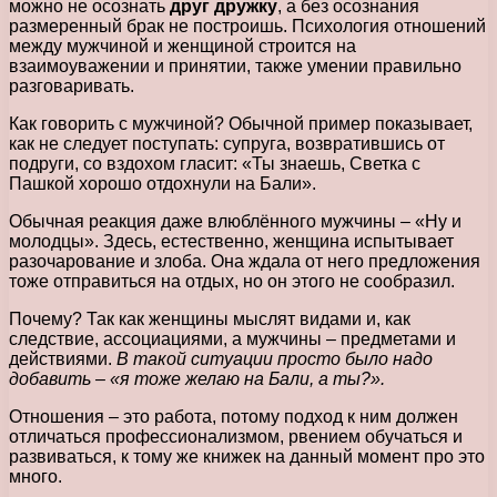
можно не осознать
друг дружку
, а без осознания
размеренный брак не построишь. Психология отношений
между мужчиной и женщиной строится на
взаимоуважении и принятии, также умении правильно
разговаривать.
Как говорить с мужчиной? Обычной пример показывает,
как не следует поступать: супруга, возвратившись от
подруги, со вздохом гласит: «Ты знаешь, Светка с
Пашкой хорошо отдохнули на Бали».
Обычная реакция даже влюблённого мужчины – «Ну и
молодцы». Здесь, естественно, женщина испытывает
разочарование и злоба. Она ждала от него предложения
тоже отправиться на отдых, но он этого не сообразил.
Почему? Так как женщины мыслят видами и, как
следствие, ассоциациями, а мужчины – предметами и
действиями.
В такой ситуации просто было надо
добавить – «я тоже желаю на Бали, а ты?».
Отношения – это работа, потому подход к ним должен
отличаться профессионализмом, рвением обучаться и
развиваться, к тому же книжек на данный момент про это
много.