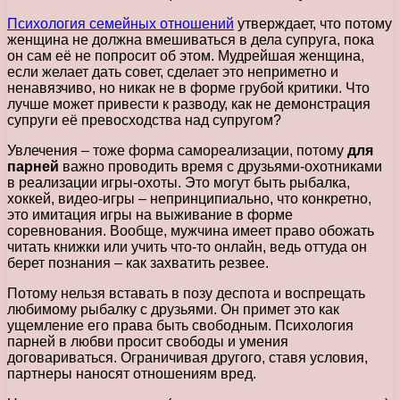
Психология семейных отношений
утверждает, что потому
женщина не должна вмешиваться в дела супруга, пока
он сам её не попросит об этом. Мудрейшая женщина,
если желает дать совет, сделает это неприметно и
ненавязчиво, но никак не в форме грубой критики. Что
лучше может привести к разводу, как не демонстрация
супруги её превосходства над супругом?
Увлечения – тоже форма самореализации, потому
для
парней
важно проводить время с друзьями-охотниками
в реализации игры-охоты. Это могут быть рыбалка,
хоккей, видео-игры – непринципиально, что конкретно,
это имитация игры на выживание в форме
соревнования. Вообще, мужчина имеет право обожать
читать книжки или учить что-то онлайн, ведь оттуда он
берет познания – как захватить резвее.
Потому нельзя вставать в позу деспота и воспрещать
любимому рыбалку с друзьями. Он примет это как
ущемление его права быть свободным. Психология
парней в любви просит свободы и умения
договариваться. Ограничивая другого, ставя условия,
партнеры наносят отношениям вред.