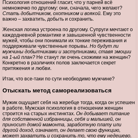
Психология отношений гласит, что у парней всё
немножечко по другому: они, сначала, чего желают?
Стать добытчиком, охотником и воякой.
Ему это
важно – захватить, добыть и сохранить.
Женская логика устроена по другому. Супруги мечтают о
каждодневной романтике и завышенной чувственности
мужей, чтобы они понимали их тонкие переживания и
поддерживали чувственные порывы.
Но будут ли
мужчины добытчиками и заступниками, ставя эмоции
на 1-ый план?
Не станут ли очень схожими на женщин?
Конкретно в различиях полов заключается секрет
притяжения и любви.
Итак, что все-таки по сути необходимо мужчине?
Отыскать метод самореализоваться
Мужик ощущает себя на жеребце тогда, когда он успешен
в работе. Мужская психология в отношении женщин
строится на старых инстинктах.
Он добывает питание
для собственной избранницы, себя и малышей, он
приносит домой мамонта, заработную плату или
другой доход, означает, он делает свою функцию,
может захватить и сохранить то, что ему недешево.