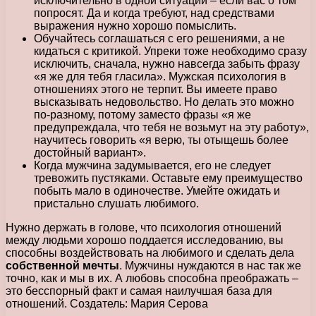
исключительно в одной ситуации – если вас о том
попросят. Да и когда требуют, над средствами
выражения нужно хорошо помыслить.
Обучайтесь соглашаться с его решениями, а не
кидаться с критикой. Упреки тоже необходимо сразу
исключить, сначала, нужно навсегда забыть фразу
«я же для тебя гласила». Мужская психология в
отношениях этого не терпит. Вы имеете право
высказывать недовольство. Но делать это можно
по-разному, потому заместо фразы «я же
предупреждала, что тебя не возьмут на эту работу»,
научитесь говорить «я верю, ты отыщешь более
достойный вариант».
Когда мужчина задумывается, его не следует
тревожить пустяками. Оставьте ему преимущество
побыть мало в одиночестве. Умейте ожидать и
пристально слушать любимого.
Нужно держать в голове, что психология отношений
между людьми хорошо поддается исследованию, вы
способны воздействовать на любимого и сделать дела
собственной мечты
. Мужчины нуждаются в нас так же
точно, как и мы в их. А любовь способна преображать –
это бесспорный факт и самая наилучшая база для
отношений. Создатель: Мария Серова