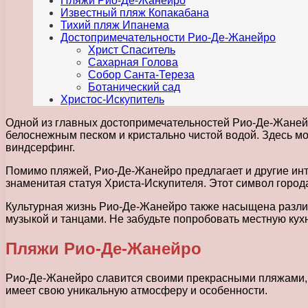
Пляжи Рио-Де-Жанейро
Известный пляж Копакабана
Тихий пляж Ипанема
Достопримечательности Рио-Де-Жанейро
Христ Спаситель
Сахарная Голова
Собор Санта-Тереза
Ботанический сад
Христос-Искупитель
Одной из главных достопримечательностей Рио-Де-Жанейр
белоснежным песком и кристально чистой водой. Здесь мож
виндсерфинг.
Помимо пляжей, Рио-Де-Жанейро предлагает и другие инт
знаменитая статуя Христа-Искупителя. Этот символ город
Культурная жизнь Рио-Де-Жанейро также насыщена различ
музыкой и танцами. Не забудьте попробовать местную кух
Пляжи Рио-Де-Жанейро
Рио-Де-Жанейро славится своими прекрасными пляжами, к
имеет свою уникальную атмосферу и особенности.