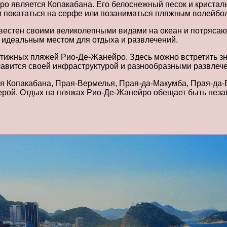
является Копакабана. Его белоснежный песок и кристальн
 и покататься на серфе или позаниматься пляжным волейбо
вестен своими великолепными видами на океан и потряса
о идеальным местом для отдыха и развлечений.
тижных пляжей Рио-Де-Жанейро. Здесь можно встретить зн
лавится своей инфраструктурой и разнообразными развлеч
Копакабана, Прая-Вермелья, Прая-да-Макумба, Прая-да-Б
ферой. Отдых на пляжах Рио-Де-Жанейро обещает быть нез