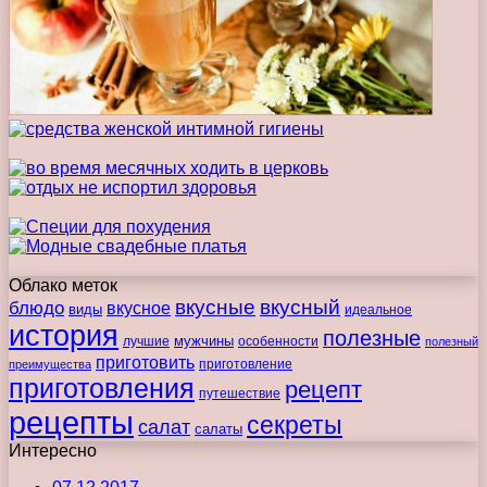
Облако меток
вкусные
вкусный
блюдо
вкусное
виды
идеальное
история
полезные
мужчины
лучшие
особенности
полезный
приготовить
преимущества
приготовление
приготовления
рецепт
путешествие
рецепты
секреты
салат
салаты
Интересно