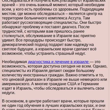
Обследоваться и получить консультацию от израильских
врачей – это очень важный момент, который необходим
всем, у кого есть проблемы со здоровьем. Подходящим
местом, где можно обследоваться – является центр на
территории больничного комплекса Ассута. Там
работают русскоговорящие специалисты. Они быстро
обнаружат проблему и поставят диагноз. После
трудностей, с которыми вам пришлось ранее
столкнуться, обслуживание в Израиле вас приятно
удивит. Все процедуры происходят быстро,
демократический подход подарит вам надежду на
светлое будущее, а израильские врачи сделают всё
возможное, чтобы устранить страшный недуг.
Необходимая
диагностика и лечение в израиле
— это
возможность, которая доступна сегодня не всем. Однако,
специалисты из Израиля делают скидки большому
количеству иностранных граждан. Важно отметить и то,
что ценовой диапазон в Израиле не выше немецкого или
американского. А многие граждане США и Германии
ездят в Израиль, чтобы обследоваться и вылечить свои
недуги.
В основном, в центре работают врачи, которые прошли
не один год обучения в лучших израильских вузах, и они
быстро диагностируют причину и устранят недуг. Если у