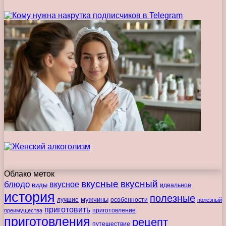
Облако меток
вкусные
вкусный
блюдо
вкусное
виды
идеальное
история
полезные
мужчины
лучшие
особенности
полезный
приготовить
преимущества
приготовление
приготовления
рецепт
путешествие