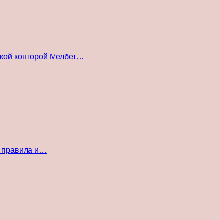
ской конторой Мелбет…
е правила и…