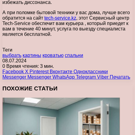
избежать диссонанса.
А при поломке бытовой техники у вас дома, лучше всего
обратится на сайт
tech-service.kz
, этот Сервисный центр
Tech-Service обеспечит вам курьера , который приедет к
вам в течение 40 минут, услуга по выезду специалиста
является бесплатной.
Теги
выбрать
картины
кроватью
спальни
08.07.2024
0
Время чтения: 3 мин.
Facebook
X
Pinterest
Вконтакте
Одноклассники
Messenger
Messenger
WhatsApp
Telegram
Viber
Печатать
ПОХОЖИЕ СТАТЬИ