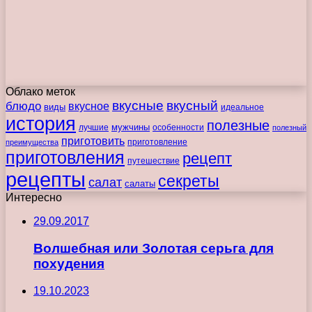
Облако меток
вкусные
вкусный
блюдо
вкусное
виды
идеальное
история
полезные
мужчины
лучшие
особенности
полезный
приготовить
преимущества
приготовление
приготовления
рецепт
путешествие
рецепты
секреты
салат
салаты
Интересно
29.09.2017
Волшебная или Золотая серьга для
похудения
19.10.2023