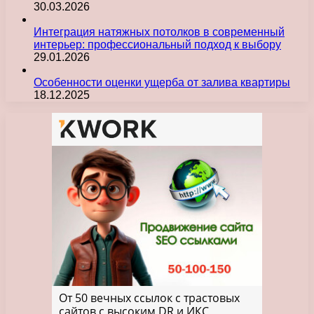
30.03.2026
Интеграция натяжных потолков в современный
интерьер: профессиональный подход к выбору
29.01.2026
Особенности оценки ущерба от залива квартиры
18.12.2025