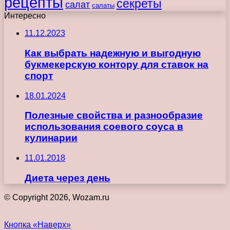
рецепты
секреты
салат
салаты
Интересно
11.12.2023
Как выбрать надежную и выгодную
букмекерскую контору для ставок на
спорт
18.01.2024
Полезные свойства и разнообразие
использования соевого соуса в
кулинарии
11.01.2018
Диета через день
© Copyright 2026, Wozam.ru
Кнопка «Наверх»