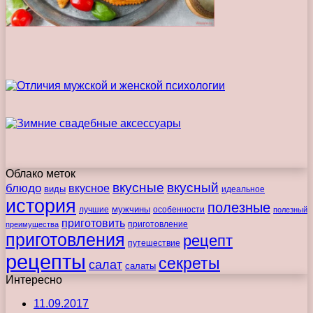
Облако меток
вкусные
вкусный
блюдо
вкусное
виды
идеальное
история
полезные
мужчины
лучшие
особенности
полезный
приготовить
преимущества
приготовление
приготовления
рецепт
путешествие
рецепты
секреты
салат
салаты
Интересно
11.09.2017