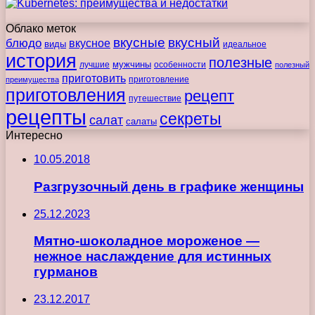
Облако меток
вкусные
вкусный
блюдо
вкусное
виды
идеальное
история
полезные
мужчины
лучшие
особенности
полезный
приготовить
преимущества
приготовление
приготовления
рецепт
путешествие
рецепты
секреты
салат
салаты
Интересно
10.05.2018
Разгрузочный день в графике женщины
25.12.2023
Мятно-шоколадное мороженое —
нежное наслаждение для истинных
гурманов
23.12.2017