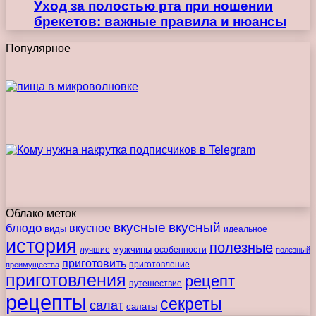
Уход за полостью рта при ношении
брекетов: важные правила и нюансы
Популярное
Облако меток
вкусные
вкусный
блюдо
вкусное
виды
идеальное
история
полезные
мужчины
лучшие
особенности
полезный
приготовить
преимущества
приготовление
приготовления
рецепт
путешествие
рецепты
секреты
салат
салаты