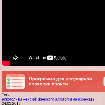
Теги
алкоголизм
женский
женского алкоголизма
избежать
24.03.2018