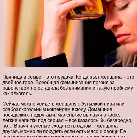
Пьяница в семье – это неудача. Когда пьет женщина – это
двойное горе. Всеобщая феминизация погоня за
равенством не оставила без внимания и такую проблему,
как алкоголь.
Сейчас можно увидеть женщину с бутылкой пива или
слабоалкогольным коктейлем всюду. Домашние
посиделки с подругами, маленькие вылазки в кафе,
легкие напитки под сериал – все казалось бы безвредно,
но… Врачи и ученые сходятся в одном – женщина
другая. можно ли похудеть если есть мясо и овощи Ее
психическое и физиологическое состояние хорошо от