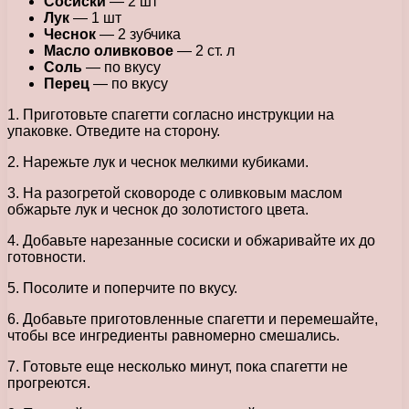
Сосиски
— 2 шт
Лук
— 1 шт
Чеснок
— 2 зубчика
Масло оливковое
— 2 ст. л
Соль
— по вкусу
Перец
— по вкусу
1. Приготовьте спагетти согласно инструкции на
упаковке. Отведите на сторону.
2. Нарежьте лук и чеснок мелкими кубиками.
3. На разогретой сковороде с оливковым маслом
обжарьте лук и чеснок до золотистого цвета.
4. Добавьте нарезанные сосиски и обжаривайте их до
готовности.
5. Посолите и поперчите по вкусу.
6. Добавьте приготовленные спагетти и перемешайте,
чтобы все ингредиенты равномерно смешались.
7. Готовьте еще несколько минут, пока спагетти не
прогреются.