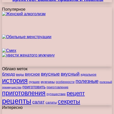
Популярное
Облако меток
вкусные
вкусный
блюдо
вкусное
виды
идеальное
история
полезные
мужчины
лучшие
особенности
полезный
приготовить
преимущества
приготовление
приготовления
рецепт
путешествие
рецепты
секреты
салат
салаты
Интересно