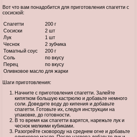
Вот что вам понадобится для приготовления спагетти с
сосиской:
Спагетти
200 г
Сосиски
2 шт
Лук
1 шт
Чеснок
2 зубчика
Томатный соус
200 г
Соль
по вкусу
Перец
по вкусу
Оливковое масло
для жарки
Шаги приготовления:
Начните с приготовления спагетти. Залейте
кипятком большую кастрюлю и добавьте немного
соли. Доведите воду до кипения и добавьте
спагетти. Готовьте их, следуя инструкции на
упаковке, до готовности.
В то время как спагетти варятся, нарежьте лук и
чеснок мелкими кубиками.
Разогрейте сковороду на среднем огне и добавьте
оливковое масло. После нагрева добавьте лук и