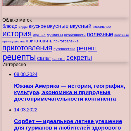
Облако меток
вкусные
вкусный
блюдо
вкусное
виды
идеальное
история
полезные
мужчины
лучшие
особенности
полезный
приготовить
преимущества
приготовление
приготовления
рецепт
путешествие
рецепты
секреты
салат
салаты
Интересно
08.08.2024
Южная Америка — история, география,
культура, экономика и природные
достопримечательности континента
14.03.2022
Сорбет — идеальное летнее утешение
для гурманов и любителей здорового