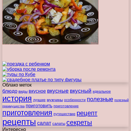
Облако меток
вкусные
вкусный
блюдо
вкусное
виды
идеальное
история
полезные
мужчины
лучшие
особенности
полезный
приготовить
преимущества
приготовление
приготовления
рецепт
путешествие
рецепты
секреты
салат
салаты
Интересно