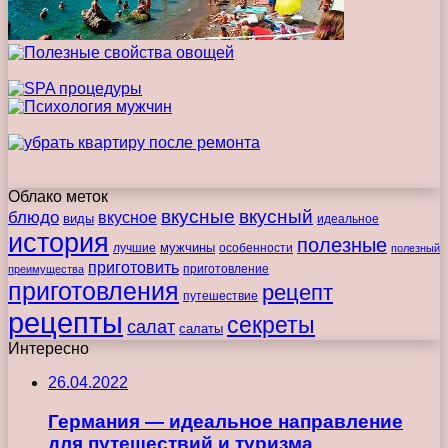
Облако меток
вкусные
вкусный
блюдо
вкусное
виды
идеальное
история
полезные
мужчины
лучшие
особенности
полезный
приготовить
преимущества
приготовление
приготовления
рецепт
путешествие
рецепты
секреты
салат
салаты
Интересно
26.04.2022
Германия — идеальное направление
для путешествий и туризма