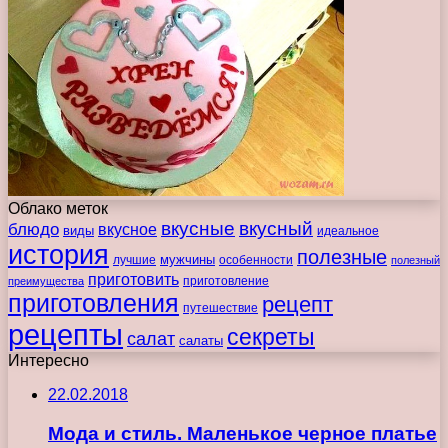
Облако меток
вкусные
вкусный
блюдо
вкусное
виды
идеальное
история
полезные
мужчины
лучшие
особенности
полезный
приготовить
преимущества
приготовление
приготовления
рецепт
путешествие
рецепты
секреты
салат
салаты
Интересно
22.02.2018
Мода и стиль. Маленькое черное платье