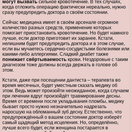
могут вызвать
сильное кровотечение. В тех случаях,
когда отложить операцию фактически нереально, нужно
сразу предупредить доктора о своём состоянии.
Сейчас медицина имеет в своём арсенале огромное
количество разных средств, применение которых
помогает приостановить кровотечение. Но будет намного
лучше, если доктор приготовит их заранее. Кстати,
нелишним будет предупредить доктора и в этом случае,
если вы мучаетесь сердечно-сосудистыми болезнями или
какими-либо аллергиями. Сладкий диабет также
понижает свёртываемость
крови. Нездоровые с таким
диагнозом тоже должны всегда держать в голове об
этом.
Кстати, даже при посещении дантиста – терапевта во
время месячных, будет уместным сказать медику об
этом. Ведь может произойти неожиданное, когда случаем
при лечении вдруг произойдёт травмирование десны.
Время от времени после укладывания пломбы, медику
бывает просто нужно незначительно надрезать
наросшую на обломанный зуб десну. Естественно, что
предупреждённый о вашем состоянии доктор изберёт
самый щадящий метод исцеления. Но, определённо,
лучше всего будет, если женщина постарается в