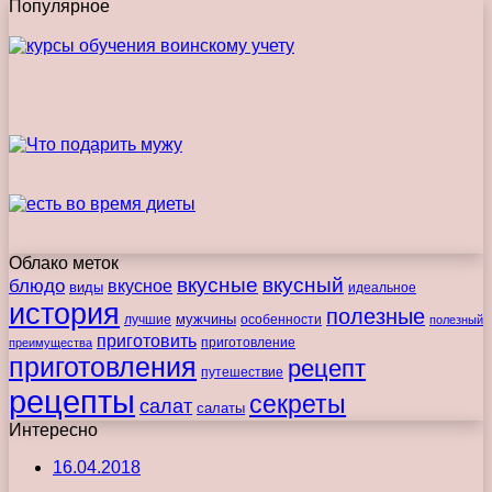
Популярное
Облако меток
вкусные
вкусный
блюдо
вкусное
виды
идеальное
история
полезные
мужчины
лучшие
особенности
полезный
приготовить
преимущества
приготовление
приготовления
рецепт
путешествие
рецепты
секреты
салат
салаты
Интересно
16.04.2018