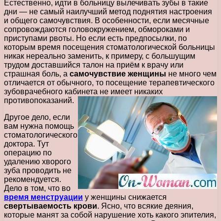
Естественно, идти в больницу вылечивать зубы в такие
дни — не самый наилучший метод поднятия настроения
и общего самочувствия. В особенности, если месячные
сопровождаются головокружением, обмороками и
приступами рвоты. Но если есть предпосылки, по
которым время посещения стоматологической больницы
никак нереально заменить, к примеру, с большущим
трудом доставшийся талон на приём к врачу или
страшная боль, а
самочувствие женщины
не много чем
отличается от обычного, то посещение терапевтического
зубоврачебного кабинета не имеет никаких
противопоказаний.
Другое дело, если
вам нужна помощь
стоматологического
доктора. Тут
операцию по
удалению хворого
зуба проводить не
рекомендуется.
Дело в том, что во
время менструации
у женщины снижается
свертываемость крови
. Ясно, что всякие деяния,
которые манят за собой нарушение хоть какого эпителия,