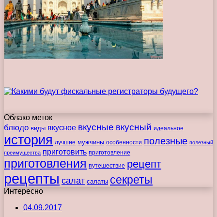
Облако меток
вкусные
вкусный
блюдо
вкусное
виды
идеальное
история
полезные
мужчины
лучшие
особенности
полезный
приготовить
преимущества
приготовление
приготовления
рецепт
путешествие
рецепты
секреты
салат
салаты
Интересно
04.09.2017