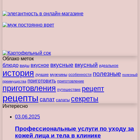
Облако меток
вкусные
вкусный
блюдо
вкусное
виды
идеальное
история
полезные
мужчины
лучшие
особенности
полезный
приготовить
преимущества
приготовление
приготовления
рецепт
путешествие
рецепты
секреты
салат
салаты
Интересно
03.06.2025
Профессиональные услуги по уходу за
кожей лица и тела в клинике