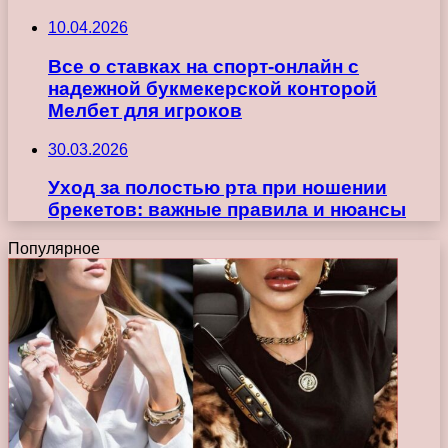
10.04.2026
Все о ставках на спорт-онлайн с
надежной букмекерской конторой
Мелбет для игроков
30.03.2026
Уход за полостью рта при ношении
брекетов: важные правила и нюансы
Популярное