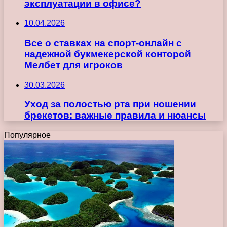
эксплуатации в офисе?
10.04.2026
Все о ставках на спорт-онлайн с
надежной букмекерской конторой
Мелбет для игроков
30.03.2026
Уход за полостью рта при ношении
брекетов: важные правила и нюансы
Популярное