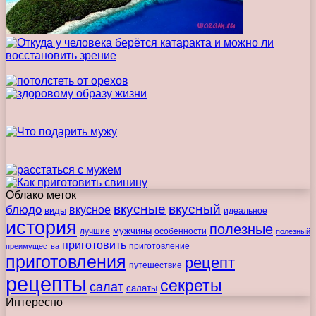
Облако меток
вкусные
вкусный
блюдо
вкусное
виды
идеальное
история
полезные
мужчины
лучшие
особенности
полезный
приготовить
преимущества
приготовление
приготовления
рецепт
путешествие
рецепты
секреты
салат
салаты
Интересно