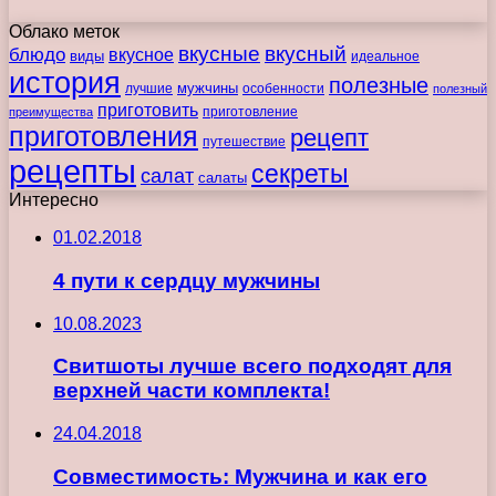
Облако меток
вкусные
вкусный
блюдо
вкусное
виды
идеальное
история
полезные
мужчины
лучшие
особенности
полезный
приготовить
преимущества
приготовление
приготовления
рецепт
путешествие
рецепты
секреты
салат
салаты
Интересно
01.02.2018
4 пути к сердцу мужчины
10.08.2023
Свитшоты лучше всего подходят для
верхней части комплекта!
24.04.2018
Совместимость: Мужчина и как его