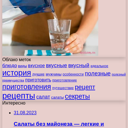
Облако меток
вкусные
вкусный
блюдо
вкусное
виды
идеальное
история
полезные
мужчины
лучшие
особенности
полезный
приготовить
преимущества
приготовление
приготовления
рецепт
путешествие
рецепты
секреты
салат
салаты
Интересно
31.08.2023
Салаты без майонеза — легкие и