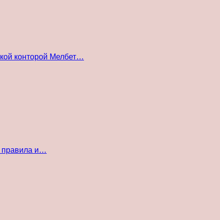
ской конторой Мелбет…
е правила и…