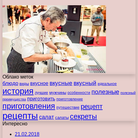
Облако меток
вкусные
вкусный
блюдо
вкусное
виды
идеальное
история
полезные
мужчины
лучшие
особенности
полезный
приготовить
преимущества
приготовление
приготовления
рецепт
путешествие
рецепты
секреты
салат
салаты
Интересно
21.02.2018