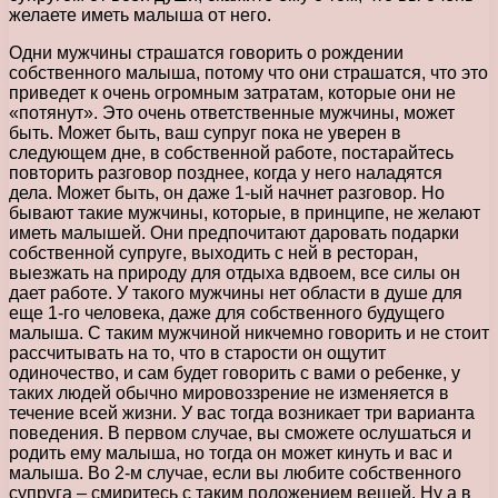
желаете иметь малыша от него.
Одни мужчины страшатся говорить о рождении
собственного малыша, потому что они страшатся, что это
приведет к очень огромным затратам, которые они не
«потянут». Это очень ответственные мужчины, может
быть. Может быть, ваш супруг пока не уверен в
следующем дне, в собственной работе, постарайтесь
повторить разговор позднее, когда у него наладятся
дела. Может быть, он даже 1-ый начнет разговор. Но
бывают такие мужчины, которые, в принципе, не желают
иметь малышей. Они предпочитают даровать подарки
собственной супруге, выходить с ней в ресторан,
выезжать на природу для отдыха вдвоем, все силы он
дает работе. У такого мужчины нет области в душе для
еще 1-го человека, даже для собственного будущего
малыша. С таким мужчиной никчемно говорить и не стоит
рассчитывать на то, что в старости он ощутит
одиночество, и сам будет говорить с вами о ребенке, у
таких людей обычно мировоззрение не изменяется в
течение всей жизни. У вас тогда возникает три варианта
поведения. В первом случае, вы сможете ослушаться и
родить ему малыша, но тогда он может кинуть и вас и
малыша. Во 2-м случае, если вы любите собственного
супруга – смиритесь с таким положением вещей. Ну а в