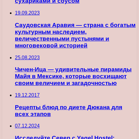
сухариками и соусом
19.09.2023
Саудовская Аравия — страна с богатым
культурным наследием,
величественными пустынями и
многовековой историей
25.08.2023
Чичен-Ица — удивительные пирамиды
Майя в Мексике, которые восхищают
своим величием и загадочностью
19.12.2017
Рецепты блюд по диете Дюкана для
всех этапов
07.12.2024
Исследуйте Север с Yagel Hostel: