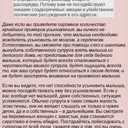
распорядку. Потому вам не посодействуют
никакие сладкоречивые эмоции и убийственно
логические рассуждения в его адресок.
Даже если вы приведете огромное количество
ярчайших примеров усыновления, вы ничего не
добьетесь по той причине, что малыша необходимо
вожделеть усыновить не мозгом, а сердечком.
Естественно, вы сможете при помощи слез и шантажа
вынудить собственного супруга взять малыша из
детского дома, но представьте для себя бедного
малыша, который будет всегда сталкиваться с
черствостью вашего супруга, будет ощущать всегда
то, как ваш супруг будет относиться к своим детям, и
не будет заострять внимания на приемного малыша.
Если вы видите, что нет способности усыновить малыша,
можно посодействовать ему без усыновления. Если у
вас вообще нет малышей, даже собственных, ситуация
усложняется. Обычно супруги в таких семьях малость
эгоистичны, они не желают слышать не только о чужих
детях, да и о собственных – в дальнейшем. Вы смотрите
на беременных женщин с завистью, вам становится
сиротливо и очень обидно. Постарайтесь побеседовать с
супругом от всей души, скажите ему о том, что вы очень