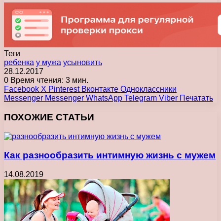
Теги
ребенка
у мужа
усыновить
28.12.2017
0
Время чтения: 3 мин.
Facebook
X
Pinterest
Вконтакте
Одноклассники
Messenger
Messenger
WhatsApp
Telegram
Viber
Печатать
ПОХОЖИЕ СТАТЬИ
Как разнообразить интимную жизнь с мужем
14.08.2019