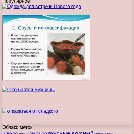
Популярное
Облако меток
вкусные
вкусный
блюдо
вкусное
виды