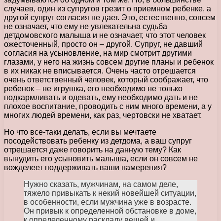
случаев, один из супругов грезит о приемном ребенке, а
другой супруг согласия не дает. Это, естественно, совсем
не означает, что ему не увлекательна судьба
детдомовского малыша и не означает, что этот человек
ожесточенный, просто он – другой. Супруг, не давший
согласия на усыновление, на мир смотрит другими
глазами, у него на жизнь совсем другие планы и ребенок
в их никак не вписывается. Очень часто отрешается
очень ответственный человек, который соображает, что
ребенок – не игрушка, его необходимо не только
подкармливать и одевать, ему необходимо дать и не
плохое воспитание, проводить с ним много времени, а у
многих людей времени, как раз, чертовски не хватает.
Но что все-таки делать, если вы мечтаете
посодействовать ребенку из детдома, а ваш супруг
отрешается даже говорить на данную тему? Как
вынудить его усыновить малыша, если он совсем не
вожделеет поддерживать ваши намерения?
Нужно сказать, мужчинам, на самом деле,
тяжело привыкать к некий новейшей ситуации,
в особенности, если мужчина уже в возрасте.
Он привык к определенной обстановке в доме,
к определенному раскладу вещей и