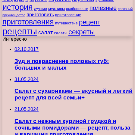
идеальное
история
полезные
мужчины
лучшие
особенности
полезный
приготовить
преимущества
приготовление
приготовления
рецепт
путешествие
рецепты
секреты
салат
салаты
Интересно
02.10.2017
Зуд и покраснение половых губ:
больших и малых
31.05.2024
Салат с сухариками — вкусный и легкий
рецепт для всей семьи+
21.05.2024
Салат с нежным куриной грудкой и
сочными помидорами — рецепт, польза
и вариации приготовления