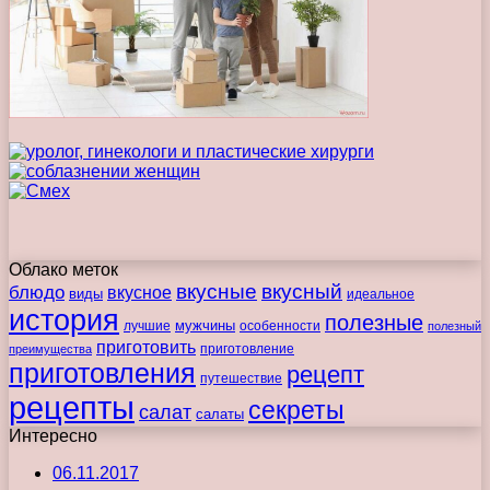
Облако меток
вкусные
вкусный
блюдо
вкусное
виды
идеальное
история
полезные
мужчины
лучшие
особенности
полезный
приготовить
преимущества
приготовление
приготовления
рецепт
путешествие
рецепты
секреты
салат
салаты
Интересно
06.11.2017