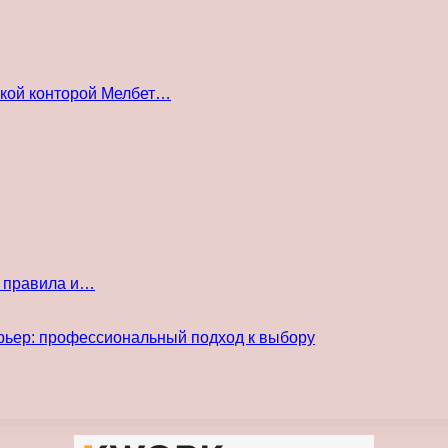
ской конторой Мелбет…
е правила и…
рьер: профессиональный подход к выбору