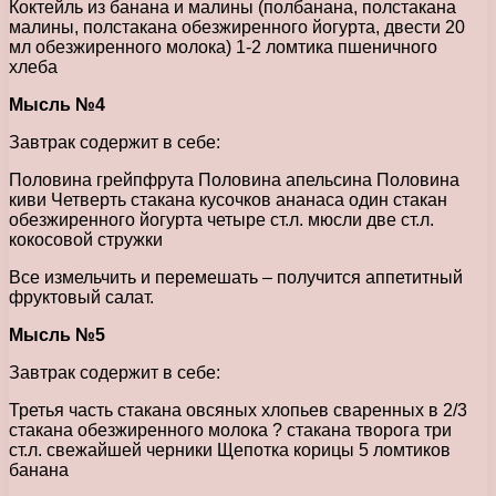
Коктейль из банана и малины (полбанана, полстакана
малины, полстакана обезжиренного йогурта, двести 20
мл обезжиренного молока) 1-2 ломтика пшеничного
хлеба
Мысль №4
Завтрак содержит в себе:
Половина грейпфрута Половина апельсина Половина
киви Четверть стакана кусочков ананаса один стакан
обезжиренного йогурта четыре ст.л. мюсли две ст.л.
кокосовой стружки
Все измельчить и перемешать – получится аппетитный
фруктовый салат.
Мысль №5
Завтрак содержит в себе:
Третья часть стакана овсяных хлопьев сваренных в 2/3
стакана обезжиренного молока ? стакана творога три
ст.л. свежайшей черники Щепотка корицы 5 ломтиков
банана