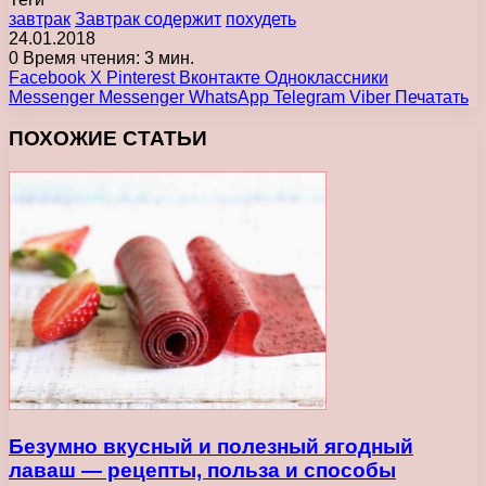
завтрак
Завтрак содержит
похудеть
24.01.2018
0
Время чтения: 3 мин.
Facebook
X
Pinterest
Вконтакте
Одноклассники
Messenger
Messenger
WhatsApp
Telegram
Viber
Печатать
ПОХОЖИЕ СТАТЬИ
Безумно вкусный и полезный ягодный
лаваш — рецепты, польза и способы