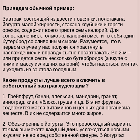
Приведем обычной пример:
Завтрак, состоящий из двести г овсянки, полстакана
йогурта малой жирности, стакана клубники и горсти
орехов, содержит всего триста семь калорий. Для
сопоставления, столько же калорий вместит в себя один
бутерброд со сливочным сыром. Разумеется, что в
первом случае у нас получится «растянуть
наслаждение» и вправду сытно позавтракать. Во 2-м –
или придется сесть несколько бутербродов (а вкупе с
ними и массу излишних калорий), чтобы наесться, или так
и уходить из-за стола голодным.
Какие продукты лучше всего включить в
собственный завтрак худеющим?
1. Грейпфрут, банан, апельсин, мандарин, гранат,
виноград, киви, яблоко, груша и т.д. В этих фруктах
содержится масса витаминов и ценных для организма
веществ. В их не содержится много жиров.
2. Обезжиренные йогурты. Это превосходный вариант,
так как вы можете
каждый день
услаждаться новыми
вкусами не во вред собственной фигуре. В йогуртах