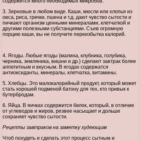
содержится много необходимых микробов.
3. Зерновые в любом виде. Каши, мюсли или хлопья из
овса, риса, гречки, пшена и т.д. дают чувство сытости и
пичкают организм ценными минералами, клетчаткой и
другими полезными субстанциями. Съев огромную
порцию каши, вы не получите переизбытка калорий.
4. Ягоды. Любые ягоды (малина, клубника, голубика,
черника, земляника, вишни и др.) сделают завтрак более
аппетитным и вкусным. В ягодах содержатся
антиоксиданты, минералы, клетчатка, витамины.
5. Хлебцы. Это малокалорийный продукт, который может
стать хорошей подменой батону для тех, кто привык к
бутербродам.
6. Яйца. В яичках содержится белок, который, в отличие
от углеводов и жиров, резвее насыщает и дольше
сохраняет чувство сытости.
Рецепты завтраков на заметку худеющим
Чтоб похудеть и сделать этот процесс сытным и