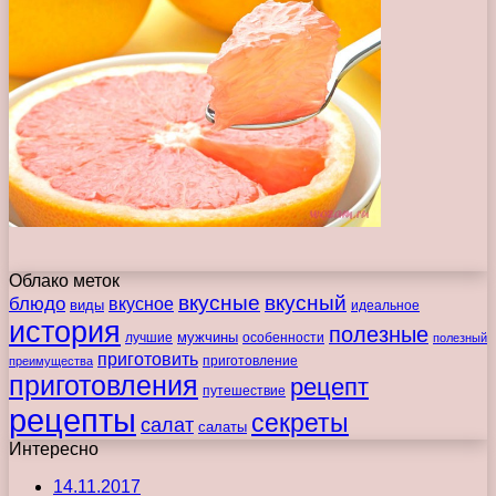
Облако меток
вкусные
вкусный
блюдо
вкусное
виды
идеальное
история
полезные
мужчины
лучшие
особенности
полезный
приготовить
преимущества
приготовление
приготовления
рецепт
путешествие
рецепты
секреты
салат
салаты
Интересно
14.11.2017