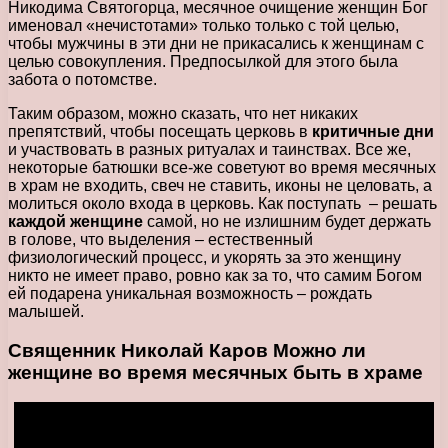
Никодима Святогорца, месячное очищение женщин Бог
именовал «нечистотами» только только с той целью,
чтобы мужчины в эти дни не прикасались к женщинам с
целью совокупления. Предпосылкой для этого была
забота о потомстве.
Таким образом, можно сказать, что нет никаких
препятствий, чтобы посещать церковь в
критичные дни
и участвовать в разных ритуалах и таинствах. Все же,
некоторые батюшки все-же советуют во время месячных
в храм не входить, свеч не ставить, иконы не целовать, а
молиться около входа в церковь. Как поступать – решать
каждой женщине
самой, но не излишним будет держать
в голове, что выделения – естественный
физиологический процесс, и укорять за это женщину
никто не имеет право, ровно как за то, что самим Богом
ей подарена уникальная возможность – рождать
малышей.
Священник Николай Каров Можно ли
женщине во
время месячных
быть в храме