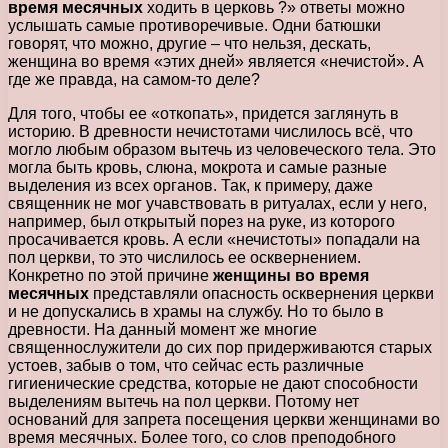
время месячных
ходить в церковь ?» ответы можно
услышать самые противоречивые. Одни батюшки
говорят, что можно, другие – что нельзя, дескать,
женщина во время «этих дней» является «нечистой». А
где же правда, на самом-то деле?
Для того, чтобы ее «откопать», придется заглянуть в
историю. В древности нечистотами числилось всё, что
могло любым образом вытечь из человеческого тела. Это
могла быть кровь, слюна, мокрота и самые разные
выделения из всех органов. Так, к примеру, даже
священник не мог учавствовать в ритуалах, если у него,
например, был открытый порез на руке, из которого
просачивается кровь. А если «нечистоты» попадали на
пол церкви, то это числилось ее осквернением.
Конкретно по этой причине
женщины во время
месячных
представляли опасность осквернения церкви
и не допускались в храмы на службу. Но то было в
древности. На данный момент же многие
священнослужители до сих пор придерживаются старых
устоев, забыв о том, что сейчас есть различные
гигиенические средства, которые не дают способности
выделениям вытечь на пол церкви. Потому нет
оснований для запрета посещения церкви женщинами во
время месячных. Более того, со слов преподобного