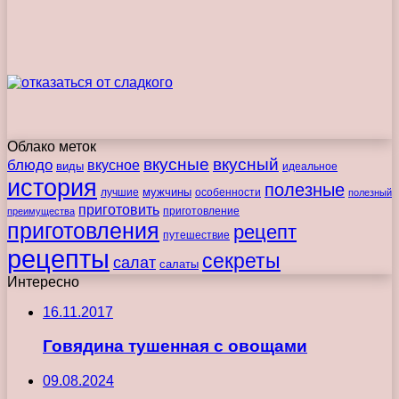
Облако меток
вкусные
вкусный
блюдо
вкусное
виды
идеальное
история
полезные
мужчины
лучшие
особенности
полезный
приготовить
преимущества
приготовление
приготовления
рецепт
путешествие
рецепты
секреты
салат
салаты
Интересно
16.11.2017
Говядина тушенная с овощами
09.08.2024