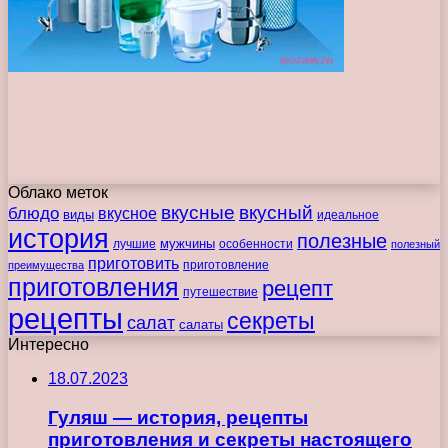
Облако меток
вкусные
вкусный
блюдо
вкусное
виды
идеальное
история
полезные
мужчины
лучшие
особенности
полезный
приготовить
преимущества
приготовление
приготовления
рецепт
путешествие
рецепты
секреты
салат
салаты
Интересно
18.07.2023
Гуляш — история, рецепты
приготовления и секреты настоящего