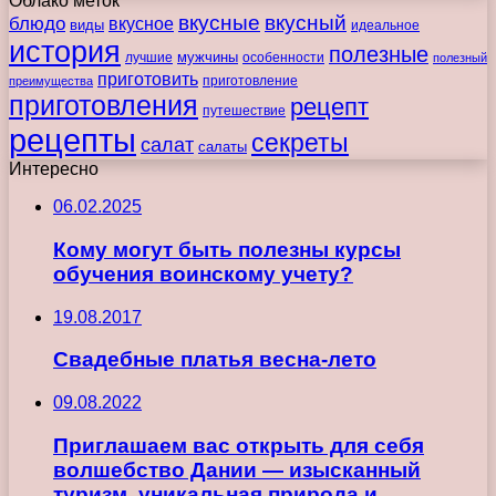
Облако меток
вкусные
вкусный
блюдо
вкусное
виды
идеальное
история
полезные
мужчины
лучшие
особенности
полезный
приготовить
преимущества
приготовление
приготовления
рецепт
путешествие
рецепты
секреты
салат
салаты
Интересно
06.02.2025
Кому могут быть полезны курсы
обучения воинскому учету?
19.08.2017
Свадебные платья весна-лето
09.08.2022
Приглашаем вас открыть для себя
волшебство Дании — изысканный
туризм, уникальная природа и